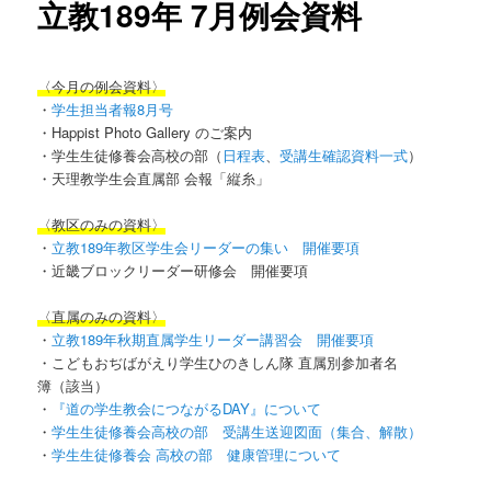
立教189年 7月例会資料
ン
〈今月の例会資料〉
テ
・
学生担当者報8月号
・Happist Photo Gallery のご案内
ン
・学生生徒修養会高校の部（
日程表
、
受講生確認資料一式
）
・天理教学生会直属部 会報「縦糸」
ツ
〈教区のみの資料〉
へ
・
立教189年教区学生会リーダーの集い 開催要項
・近畿ブロックリーダー研修会 開催要項
移
〈直属のみの資料〉
動
・
立教189年秋期直属学生リーダー講習会 開催要項
・こどもおぢばがえり学生ひのきしん隊 直属別参加者名
簿（該当）
・
『道の学生教会につながるDAY』について
・
学生生徒修養会高校の部 受講生送迎図面（集合、解散）
・
学生生徒修養会 高校の部 健康管理について