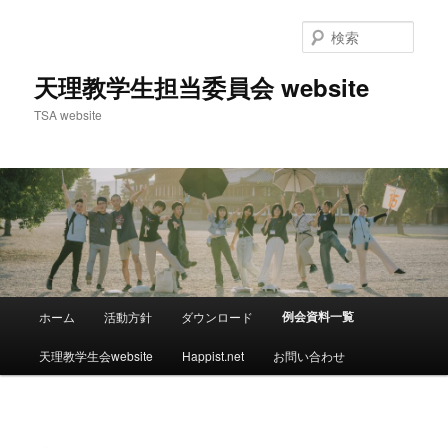
検
索
天理教学生担当委員会 website
TSA website
メ
例会資料一覧
ホーム
活動方針
ダウンロード
メ
イ
ン
天理教学生会website
Happist.net
お問い合わせ
イ
メ
ニ
ン
ュ
ー
コ