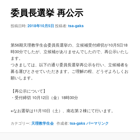
ナ
ビ
委員長選挙 再公示
ン
ゲ
ー
投稿日時:
2018年10月5日
投稿者:
tsa-gaks
テ
シ
ョ
ン
ン
第56期天理教学生会委員長選挙の、立候補受付締切が10月5日18
時30分でしたが、立候補がありませんでしたので、再公示いたし
ツ
ます。
つきましては、以下の通り委員長選挙再公示を行い、立候補者を
へ
募る運びとさせていただきます。ご理解の程、どうぞよろしくお
願いします。
移
【再公示について】
動
・受付締切 10月12日（金）18時30分
※なお選挙は11月10日（土）、南右第２棟にて行います。
カテゴリー:
天理教学生会
作成者:
tsa-gaks
パーマリンク