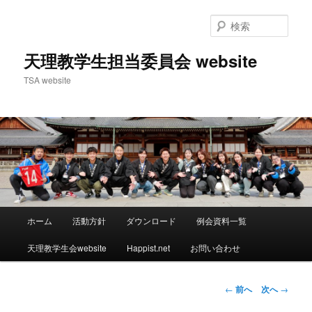
検
索
天理教学生担当委員会 website
TSA website
メ
ホーム
活動方針
ダウンロード
例会資料一覧
メ
イ
ン
天理教学生会website
Happist.net
お問い合わせ
イ
メ
ニ
ン
ュ
投
←
前へ
次へ
→
ー
稿
コ