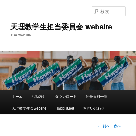
検
索
天理教学生担当委員会 website
TSA website
メ
ホーム
活動方針
ダウンロード
例会資料一覧
メ
イ
ン
天理教学生会website
Happist.net
お問い合わせ
イ
メ
ニ
ン
ュ
投
←
前へ
次へ
→
ー
稿
コ