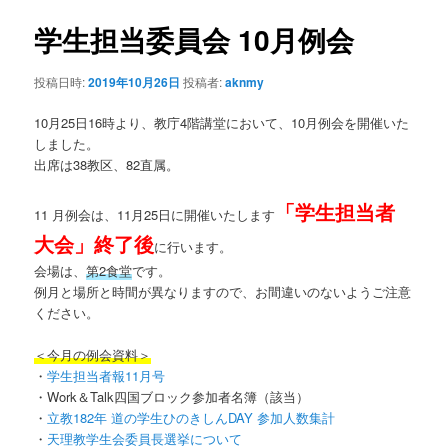
ナ
ビ
学生担当委員会 10月例会
ン
ゲ
ー
投稿日時:
2019年10月26日
投稿者:
aknmy
テ
シ
ョ
10月25日16時より、教庁4階講堂において、10月例会を開催いた
ン
ン
しました。
出席は38教区、82直属。
ツ
「学生担当者
11 月例会は、11月25日に開催いたします
へ
大会」終了後
に行います。
移
会場は、
第2食堂
です。
例月と場所と時間が異なりますので、お間違いのないようご注意
動
ください。
＜今月の例会資料＞
・
学生担当者報11月号
・Work＆Talk四国ブロック参加者名簿（該当）
・
立教182年 道の学生ひのきしんDAY 参加人数集計
・
天理教学生会委員長選挙について