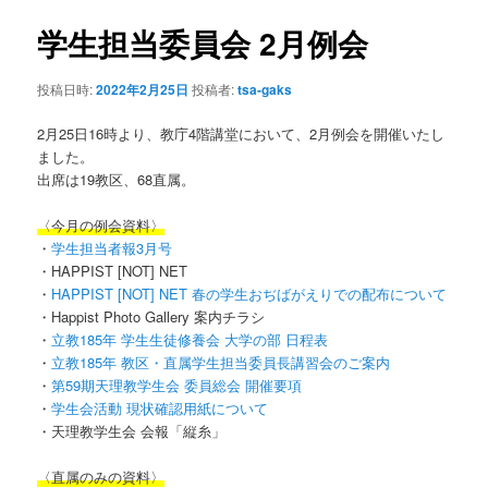
ナ
ビ
学生担当委員会 2月例会
ン
ゲ
ー
投稿日時:
2022年2月25日
投稿者:
tsa-gaks
テ
シ
ョ
2月25日16時より、教庁4階講堂において、2月例会を開催いたし
ン
ン
ました。
出席は19教区、68直属。
ツ
〈今月の例会資料〉
へ
・
学生担当者報3月号
・HAPPIST [NOT] NET
移
・
HAPPIST [NOT] NET 春の学生おぢばがえりでの配布について
・Happist Photo Gallery 案内チラシ
動
・
立教185年 学生生徒修養会 大学の部 日程表
・
立教185年 教区・直属学生担当委員長講習会のご案内
・
第59期天理教学生会 委員総会 開催要項
・
学生会活動 現状確認用紙について
・天理教学生会 会報「縦糸」
〈直属のみの資料〉