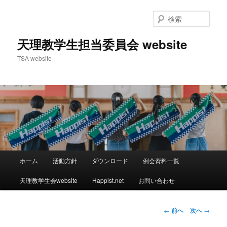
検
索
天理教学生担当委員会 website
TSA website
メ
ホーム
活動方針
ダウンロード
例会資料一覧
メ
イ
ン
天理教学生会website
Happist.net
お問い合わせ
イ
メ
ニ
ン
ュ
投
←
前へ
次へ
→
ー
稿
コ