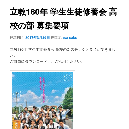
ナ
ビ
立教180年 学生生徒修養会 高
ン
ゲ
ー
校の部 募集要項
テ
シ
ョ
ン
投稿日時:
2017年3月30日
投稿者:
tsa-gaks
ン
立教180年 学生生徒修養会 高校の部のチラシと要項ができまし
ツ
た。
ご自由にダウンロードし、ご活用ください。
へ
移
動