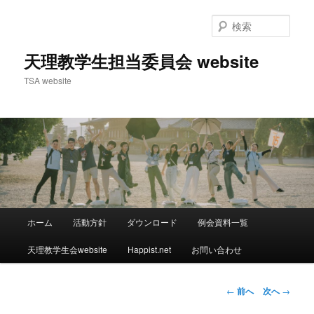
検
索
天理教学生担当委員会 website
TSA website
メ
ホーム
活動方針
ダウンロード
例会資料一覧
メ
イ
ン
天理教学生会website
Happist.net
お問い合わせ
イ
メ
ニ
ン
ュ
投
←
前へ
次へ
→
ー
稿
コ