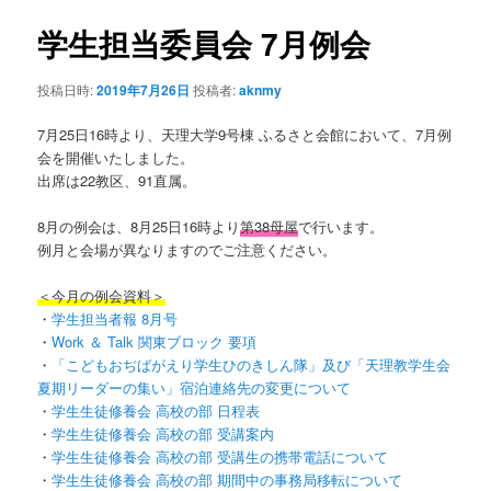
ナ
ビ
学生担当委員会 7月例会
ン
ゲ
ー
投稿日時:
2019年7月26日
投稿者:
aknmy
テ
シ
ョ
7月25日16時より、天理大学9号棟 ふるさと会館において、7月例
ン
ン
会を開催いたしました。
出席は22教区、91直属。
ツ
8月の例会は、8月25日16時より
第38母屋
で行います。
へ
例月と会場が異なりますのでご注意ください。
移
＜今月の例会資料＞
・
学生担当者報 8月号
動
・
Work ＆ Talk 関東ブロック 要項
・
「こどもおぢばがえり学生ひのきしん隊」及び「天理教学生会
夏期リーダーの集い」宿泊連絡先の変更について
・
学生生徒修養会 高校の部 日程表
・
学生生徒修養会 高校の部 受講案内
・
学生生徒修養会 高校の部 受講生の携帯電話について
・
学生生徒修養会 高校の部 期間中の事務局移転について