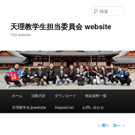
検
索
天理教学生担当委員会 website
TSA website
メ
ホーム
活動方針
ダウンロード
例会資料一覧
メ
イ
ン
天理教学生会website
Happist.net
お問い合わせ
イ
メ
ニ
ン
ュ
投
←
前へ
次へ
→
ー
稿
コ