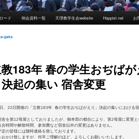
ロード
例会資料一覧
天理教学生会website
Happist.net
お
sa-gaks
教183年 春の学生おぢばが
」決起の集い 宿舎変更
21日、22日開催の「立教183年 春の学生おぢばがえり」決起の集いにおける
宿舎を第12母屋としておりましたが、御本部の都合により、第2母屋に変更と
集合時間や解散時間、参加費など宿舎以外の変更はありません。

予定の皆様には随時連絡を致しております。

をおかけ致しますが、何卒ご理解のほど、よろしくお願いいたします。
