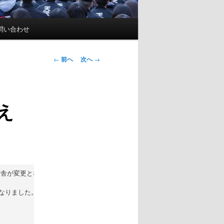
問い合わせ
投
←
前へ
次へ
→
稿
ナ
ビ
え
ゲ
ー
シ
ョ
ン
宿舎が変更となります。

なりました。
