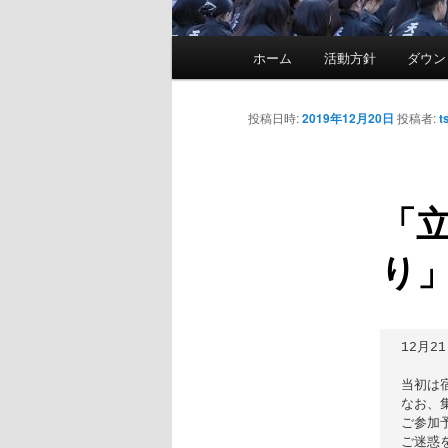
メ
ホーム
活動方針
ダウン
メ
イ
ン
イ
メ
投稿日時:
2019年12月20日
投稿者:
t
ニ
ン
ュ
ー
「立
コ
り
ン
テ
12月
ン
当初は
ツ
なお、
ご参加
ご迷惑