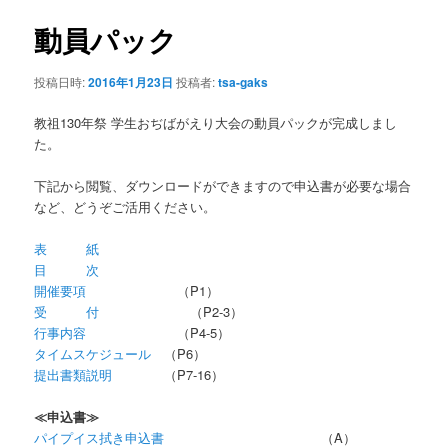
ナ
ビ
動員パック
ン
ゲ
ー
投稿日時:
2016年1月23日
投稿者:
tsa-gaks
テ
シ
ョ
教祖130年祭 学生おぢばがえり大会の動員パックが完成しまし
ン
ン
た。
ツ
下記から閲覧、ダウンロードができますので申込書が必要な場合
など、どうぞご活用ください。
へ
表 紙
移
目 次
開催要項
（P1）
動
受 付
（P2-3）
行事内容
（P4-5）
タイムスケジュール
（P6）
提出書類説明
（P7-16）
≪申込書≫
パイプイス拭き申込書
（A）