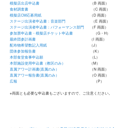
模擬店出店申込書
（B 両面）
食材調査書
（C 両面）
模擬店CM応募用紙
（D 両面）
ステージ出演者申込書：音楽部門
（E 両面）
ステージ出演者申込書：パフォーマンス部門
（F 両面）
参加票申込書・模擬店チケット申込書
（G・H）
最終団参計画書
（I 両面）
配布物希望数記入用紙
（J）
団体参加報告書
（K）
本部食堂食事申込願
（L）
本部施設使用申込書（教区のみ）
（M）
直属アワー計画書(直属のみ）
（N 両面）
直属アワー報告書(直属のみ）
（O 両面）
広報
（P）
※両面とも必要な申込書もございますので、ご注意ください。