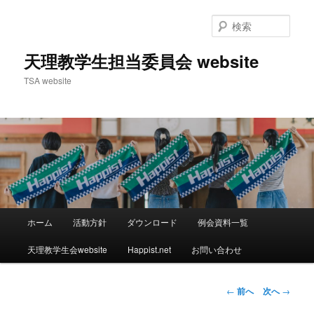
検
索
天理教学生担当委員会 website
TSA website
メ
ホーム
活動方針
ダウンロード
例会資料一覧
メ
イ
ン
天理教学生会website
Happist.net
お問い合わせ
イ
メ
ニ
ン
ュ
投
←
前へ
次へ
→
ー
稿
コ