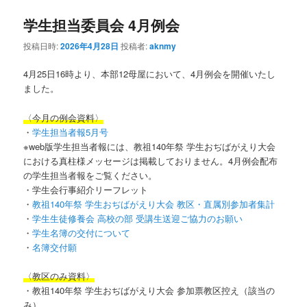
学生担当委員会 4月例会
ン
テ
投稿日時:
2026年4月28日
投稿者:
aknmy
テ
ン
4月25日16時より、本部12母屋において、4月例会を開催いたし
ン
ツ
ました。
〈今月の例会資料〉
ツ
へ
・
学生担当者報5月号
※web版学生担当者報には、教祖140年祭 学生おぢばがえり大会
へ
移
における真柱様メッセージは掲載しておりません。4月例会配布
の学生担当者報をご覧ください。
移
動
・学生会行事紹介リーフレット
・
教祖140年祭 学生おぢばがえり大会 教区・直属別参加者集計
動
・
学生生徒修養会 高校の部 受講生送迎ご協力のお願い
・
学生名簿の交付について
・
名簿交付願
〈教区のみ資料〉
・教祖140年祭 学生おぢばがえり大会 参加票教区控え（該当の
み）