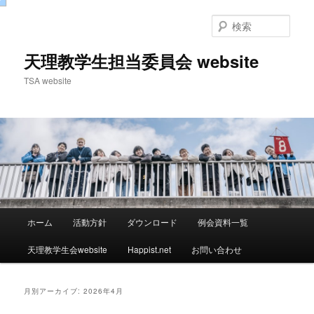
検
索
天理教学生担当委員会 website
TSA website
メ
ホーム
活動方針
ダウンロード
例会資料一覧
メ
サ
イ
ン
天理教学生会website
Happist.net
お問い合わせ
イ
ブ
メ
ニ
ン
コ
ュ
月別アーカイブ:
2026年4月
ー
コ
ン