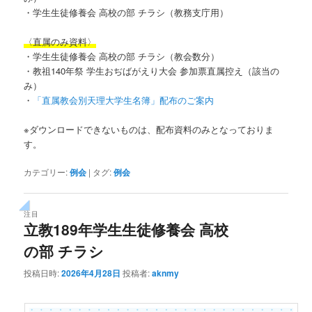
・学生生徒修養会 高校の部 チラシ（教務支庁用）
〈直属のみ資料〉
・学生生徒修養会 高校の部 チラシ（教会数分）
・教祖140年祭 学生おぢばがえり大会 参加票直属控え（該当の
み）
・
「直属教会別天理大学生名簿」配布のご案内
※ダウンロードできないものは、配布資料のみとなっておりま
す。
カテゴリー:
例会
|
タグ:
例会
注目
立教189年学生生徒修養会 高校
の部 チラシ
投稿日時:
2026年4月28日
投稿者:
aknmy