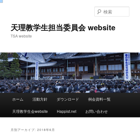
検
索
天理教学生担当委員会 website
TSA website
メ
ホーム
活動方針
ダウンロード
例会資料一覧
メ
サ
イ
ン
天理教学生会website
Happist.net
お問い合わせ
イ
ブ
メ
ニ
ン
コ
ュ
月別アーカイブ:
2018年6月
ー
コ
ン