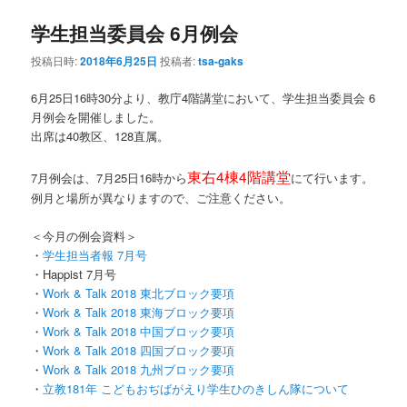
学生担当委員会 6月例会
ン
テ
投稿日時:
2018年6月25日
投稿者:
tsa-gaks
テ
ン
6月25日16時30分より、教庁4階講堂において、学生担当委員会 6
ン
ツ
月例会を開催しました。
出席は40教区、128直属。
ツ
へ
東右4棟4階講堂
7月例会は、7月25日16時から
にて行います。
へ
移
例月と場所が異なりますので、ご注意ください。
移
動
＜今月の例会資料＞
・
学生担当者報 7月号
動
・Happist 7月号
・
Work & Talk 2018 東北ブロック要項
・
Work & Talk 2018 東海ブロック要項
・
Work & Talk 2018 中国ブロック要項
・
Work & Talk 2018 四国ブロック要項
・
Work & Talk 2018 九州ブロック要項
・
立教181年 こどもおぢばがえり学生ひのきしん隊について