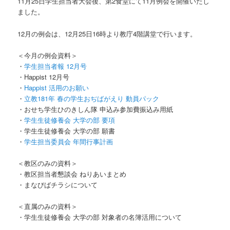
11月25日学生担当者大会後、第2食堂にて11月例会を開催いたし
ました。
12月の例会は、12月25日16時より教庁4階講堂で行います。
＜今月の例会資料＞
・
学生担当者報 12月号
・Happist 12月号
・
Happist 活用のお願い
・
立教181年 春の学生おぢばがえり 動員パック
・おせち学生ひのきしん隊 申込み参加費振込み用紙
・
学生生徒修養会 大学の部 要項
・学生生徒修養会 大学の部 願書
・
学生担当委員会 年間行事計画
＜教区のみの資料＞
・教区担当者懇談会 ねりあいまとめ
・まなびばチラシについて
＜直属のみの資料＞
・学生生徒修養会 大学の部 対象者の名簿活用について