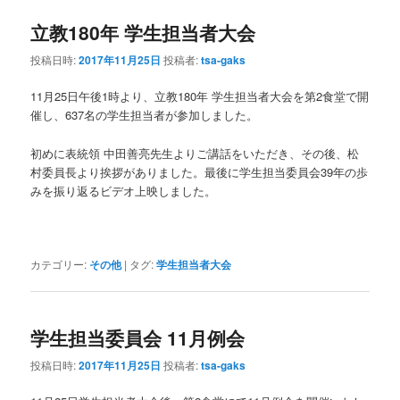
立教180年 学生担当者大会
ン
テ
投稿日時:
2017年11月25日
投稿者:
tsa-gaks
テ
ン
11月25日午後1時より、立教180年 学生担当者大会を第2食堂で開
ン
ツ
催し、637名の学生担当者が参加しました。
初めに表統領 中田善亮先生よりご講話をいただき、その後、松
ツ
へ
村委員長より挨拶がありました。最後に学生担当委員会39年の歩
みを振り返るビデオ上映しました。
へ
移
移
動
カテゴリー:
その他
|
タグ:
学生担当者大会
動
学生担当委員会 11月例会
投稿日時:
2017年11月25日
投稿者:
tsa-gaks