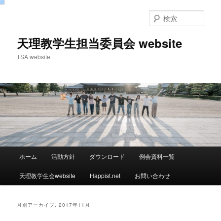
検
索
天理教学生担当委員会 website
TSA website
メ
ホーム
活動方針
ダウンロード
例会資料一覧
メ
サ
イ
ン
天理教学生会website
Happist.net
お問い合わせ
イ
ブ
メ
ニ
ン
コ
ュ
月別アーカイブ:
2017年11月
ー
コ
ン