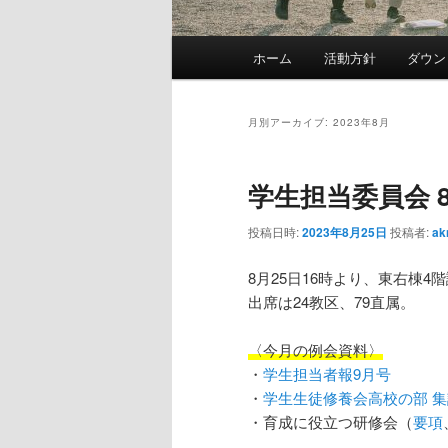
メ
ホーム
活動方針
ダウン
メ
サ
イ
ン
イ
ブ
メ
月別アーカイブ:
2023年8月
ニ
ン
コ
ュ
学生担当委員会 
ー
コ
ン
投稿日時:
2023年8月25日
投稿者:
ak
ン
テ
8月25日16時より、東右棟
出席は24教区、79直属。
テ
ン
〈今月の例会資料〉
ン
ツ
・
学生担当者報9月号
・
学生生徒修養会高校の部 集
ツ
へ
・育成に役立つ研修会（
要項