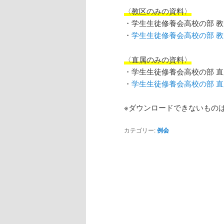
へ
移
〈教区のみの資料〉
・学生生徒修養会高校の部 
移
動
・
学生生徒修養会高校の部 
動
〈直属のみの資料〉
・学生生徒修養会高校の部 
・
学生生徒修養会高校の部 
※ダウンロードできないもの
カテゴリー:
例会