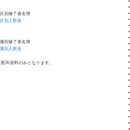
教区別修了者名簿
教区別人数表
直属別修了者名簿
直属別人数表
は配布資料のみとなります。