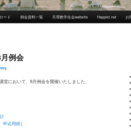
ロード
例会資料一覧
天理教学生会website
Happist.net
お
8月例会
nmy
4階講堂において、8月例会を開催いたしました。
計
、
申込用紙
）