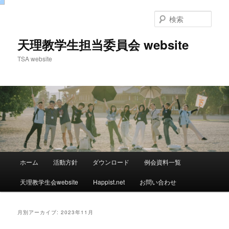
検
索
天理教学生担当委員会 website
TSA website
メ
ホーム
活動方針
ダウンロード
例会資料一覧
メ
サ
イ
ン
天理教学生会website
Happist.net
お問い合わせ
イ
ブ
メ
ニ
ン
コ
ュ
月別アーカイブ:
2023年11月
ー
コ
ン