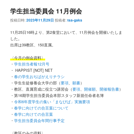
学生担当委員会 11月例会
ン
テ
投稿日時:
2023年11月29日
投稿者:
tsa-gaks
テ
ン
11月25日16時より、第2食堂において、11月例会を開催いたしま
ン
ツ
した。
出席は39教区、150直属。
ツ
へ
〈今月の例会資料〉
・
学生担当者報12月号
へ
移
・ HAPPIST [NOT] NET
・
春の学生おぢばがえりチラシ
移
動
・学生生徒修養会大学の部（
要項
、
願書
）
・教区、直属育成に役立つ講習会（
要項
、
開催願
、
開催報告書
）
動
・第16期学生担当委員会本部スタッフ新規任命者名簿
・
令和6年度学生の集い「まなびば」実施要項
・
春学に向けての合言葉について
・
春学に向けての合言葉
・
学生担当委員会年間行事予定
〈教区のみの資料〉