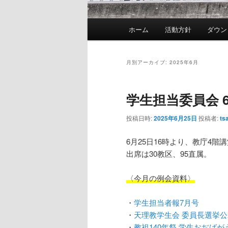
メ
ホーム
活動方針
ダウン
メ
サ
イ
ン
イ
ブ
メ
月別アーカイブ:
2025年6月
ニ
ン
コ
ュ
学生担当委員会 
ー
コ
ン
投稿日時:
2025年6月25日
投稿者:
ts
ン
テ
6月25日16時より、教庁4
出席は30教区、95直属。
テ
ン
〈今月の例会資料〉
ン
ツ
・
学生担当者報7月号
ツ
へ
・
天理教学生会 委員長選挙
・
教祖140年祭 学生おぢばが