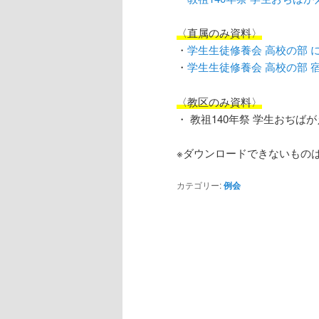
へ
移
〈直属のみ資料〉
移
動
・
学生生徒修養会 高校の部 
・
学生生徒修養会 高校の部 
動
〈教区のみ資料〉
・ 教祖140年祭 学生おぢば
※ダウンロードできないもの
カテゴリー:
例会