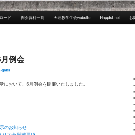
ロード
例会資料一覧
天理教学生会website
Happist.net
お
6月例会
a-gaks
階講堂において、6月例会を開催いたしました。
公示のお知らせ
えり大会 開催要項