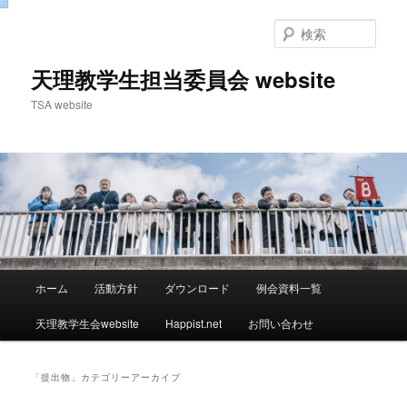
検
索
天理教学生担当委員会 website
TSA website
メ
ホーム
活動方針
ダウンロード
例会資料一覧
メ
サ
イ
ン
天理教学生会website
Happist.net
お問い合わせ
イ
ブ
メ
ニ
ン
コ
ュ
「
提出物
」カテゴリーアーカイブ
ー
コ
ン