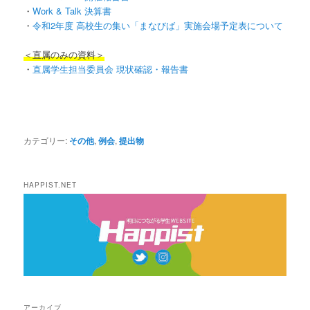
・
Work & Talk 決算書
・
令和2年度 高校生の集い「まなびば」実施会場予定表について
＜直属のみの資料＞
・
直属学生担当委員会 現状確認・報告書
カテゴリー:
その他
,
例会
,
提出物
HAPPIST.NET
アーカイブ