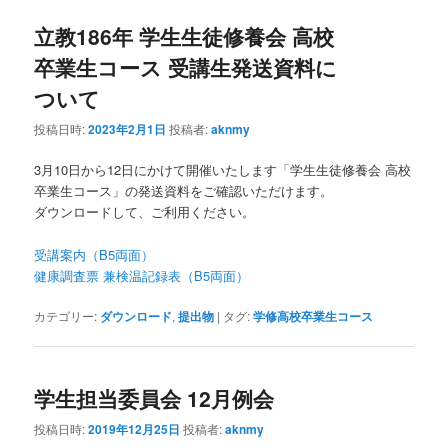
立教186年 学生生徒修養会 高校
ン
テ
卒業生コース 受講生発送資料に
テ
ン
ついて
ン
ツ
投稿日時:
2023年2月1日
投稿者:
aknmy
3月10日から12日にかけて開催いたします「学生生徒修養会 高校
ツ
へ
卒業生コース」の発送資料をご確認いただけます。
ダウンロードして、ご利用ください。
へ
移
受講案内（B5両面）
移
動
健康調査票 兼検温記録表（B5両面）
動
カテゴリー:
ダウンロード
,
提出物
|
タグ:
学修高校卒業生コース
学生担当委員会 12月例会
投稿日時:
2019年12月25日
投稿者:
aknmy