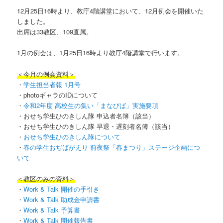
12月25日16時より、教庁4階講堂において、12月例会を開催いた
しました。
出席は33教区、109直属。
1月の例会は、1月25日16時より教庁4階講堂で行います。
＜今月の例会資料＞
・
学生担当者報 1月号
・photoギャラのIDについて
・
令和2年度 高校生の集い「まなびば」実施要項
・おせち学生ひのきしん隊 申込者名簿（該当）
・おせち学生ひのきしん隊 早退・遅刻者名簿（該当）
・
おせち学生ひのきしん隊について
・
春の学生おぢばがえり 前夜祭「春まつり」ステージ企画につ
いて
＜教区のみの資料＞
・
Work & Talk 開催の手引き
・
Work & Talk 助成金申請書
・
Work & Talk 予算書
・
Work & Talk 開催報告書